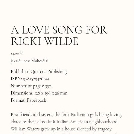
A LOVE SONG FOR
RICKI WILDE
Kaina
14,00 €
įskaičiuotas Mokesčiai
Publisher:
Quercus Publishing
ISBN:
9781529426199
Number of pages:
352
Dimensions:
128 x 198 x 26 mm
Format:
Paperback
Best friends and sisters, the four Padavano girls bring loving
chaos to their close-knit Italian American neighbourhood.
William Waters grew up in a house silenced by tragedy,