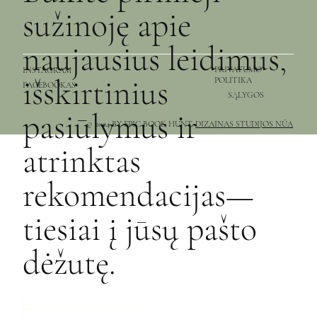
sužinoję apie
naujausius leidimus,
PRIVATUMO
INSTAGRAM
išskirtinius
POLITIKA
FACEBOOKAS
SĄLYGOS
pasiūlymus ir
© 2024 BY EPIC BOOK HUNT.
DIZAINAS STUDIJOS NŪA
atrinktas
rekomendacijas—
tiesiai į jūsų pašto
dėžutę.
TAIP, NORIU PRENUMERUOTI
*