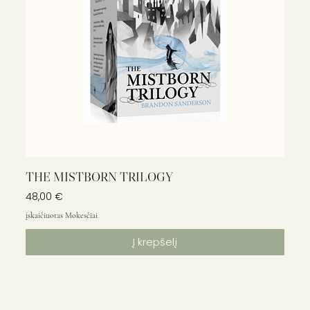
THE MISTBORN TRILOGY
Kaina
48,00 €
įskaičiuotas Mokesčiai
Į krepšelį