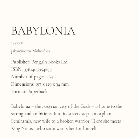
BABYLONIA
Kaina
14,00 €
įskaičiuotas Mokesčiai
Publisher:
Penguin Books Ltd
ISBN:
9781405954655
Number of pages:
464
Dimensions:
197 x 129 x 34 mm
Format:
Paperback
Babylonia – the Assyrian city of the Gods – is home to the
strong and ambitious. Into its streets steps an orphan,
Semiramis, new wife to a broken warrior. There she meets
King Ninus - who soon wants her for himself.