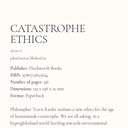
CATASTROPHE
ETHICS
Kaina
16,00 €
įskaičiuotas Mokesčiai
Publisher:
Duckworth Books
ISBN:
9780715655634
Number of pages:
336
Dimensions:
129 x 198 x 22 mm
Format:
Paperback
Philosopher Travis Rieder outlines a new ethics for the age
of humanmade catastrophe. We are all asking, in a
hyperglobalised world hurtling towards environmental