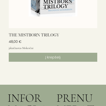
THE MISTBORN TRILOGY
Kaina
48,00 €
įskaičiuotas Mokesčiai
Į krepšelį
INFOR
PRENU