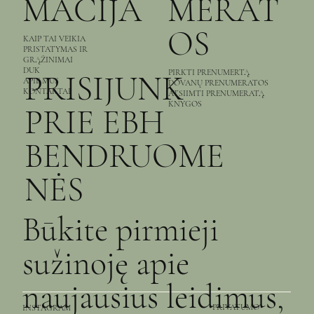
MACIJA
MERAT
OS
KAIP TAI VEIKIA
PRISTATYMAS IR
GRĄŽINIMAI
DUK
PIRKTI PRENUMERTĄ
PRISIJUNK
APIE MUS
DOVANŲ PRENUMERATOS
KONTAKTAI
ATSIIMTI PRENUMERATĄ
KNYGOS
PRIE EBH
BENDRUOME
PERFUME & PAIN
BOOK BOYFRIEND
THE SLEEPWALKERS
THE CITY AND THE HOUSE
THAT'S ALL I KNOW
RABBITS
SMALL RAIN
THE WILL OF THE MANY
THE UNWILDING
THE LANTERN OF LOST MEMORIES
NUCLEAR WAR: A SCENARIO
THE GOD OF THE WOODS
THE DAGGER AND THE FLAME
RUNNING CLOSE TO THE WIND
AMERICAN RAPTURE
Kaina
Kaina
Kaina
Kaina
Kaina
Kaina
Kaina
Kaina
Kaina
Kaina
Kaina
Kaina
Kaina
Kaina
Kaina
16,00 €
14,00 €
14,00 €
16,00 €
14,00 €
14,00 €
14,00 €
16,00 €
14,00 €
16,00 €
16,00 €
14,00 €
14,00 €
14,00 €
16,00 €
NĖS
įskaičiuotas Mokesčiai
įskaičiuotas Mokesčiai
įskaičiuotas Mokesčiai
įskaičiuotas Mokesčiai
įskaičiuotas Mokesčiai
įskaičiuotas Mokesčiai
įskaičiuotas Mokesčiai
įskaičiuotas Mokesčiai
įskaičiuotas Mokesčiai
įskaičiuotas Mokesčiai
įskaičiuotas Mokesčiai
įskaičiuotas Mokesčiai
įskaičiuotas Mokesčiai
įskaičiuotas Mokesčiai
įskaičiuotas Mokesčiai
Būkite pirmieji
Užsakyti iš anksto
Užsakyti iš anksto
Užsakyti iš anksto
Užsakyti iš anksto
Užsakyti iš anksto
Užsakyti iš anksto
Užsakyti iš anksto
Į krepšelį
Į krepšelį
Į krepšelį
Į krepšelį
Į krepšelį
Į krepšelį
Į krepšelį
Į krepšelį
sužinoję apie
naujausius leidimus,
PRIVATUMO
INSTAGRAM