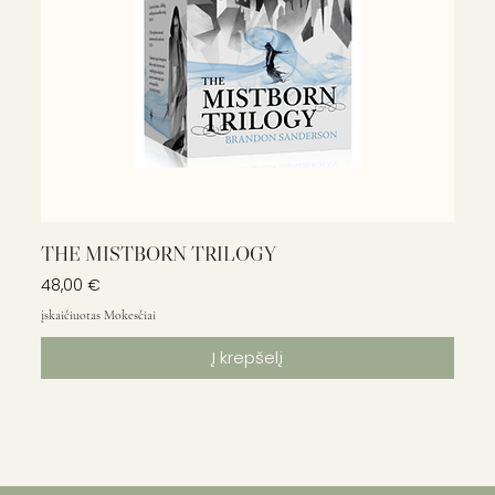
THE MISTBORN TRILOGY
Kaina
48,00 €
įskaičiuotas Mokesčiai
Į krepšelį