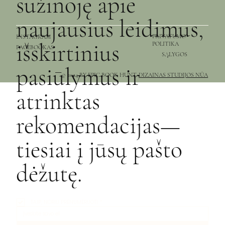
sužinoję apie
naujausius leidimus,
PRIVATUMO
INSTAGRAM
išskirtinius
POLITIKA
FACEBOOKAS
SĄLYGOS
pasiūlymus ir
© 2024 BY EPIC BOOK HUNT.
DIZAINAS STUDIJOS NŪA
atrinktas
rekomendacijas—
tiesiai į jūsų pašto
dėžutę.
TAIP, NORIU PRENUMERUOTI
*