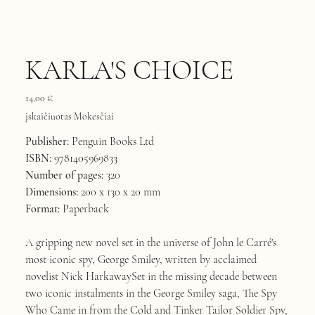
KARLA'S CHOICE
Kaina
14,00 €
įskaičiuotas Mokesčiai
Publisher:
Penguin Books Ltd
ISBN:
9781405969833
Number of pages:
320
Dimensions:
200 x 130 x 20 mm
Format:
Paperback
A gripping new novel set in the universe of John le Carré's
most iconic spy, George Smiley, written by acclaimed
novelist Nick HarkawaySet in the missing decade between
two iconic instalments in the George Smiley saga, The Spy
Who Came in from the Cold and Tinker Tailor Soldier Spy,