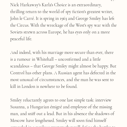
Nick Harkaway's Karla's Choice is an extraordinary,
thrilling return to the world of spy fiction's greatest writer,
John le Carré. It is spring in 1963 and George Smiley has left
the Circus. With the wreckage of the West's spy war with the
Soviets strewn across Europe, he has eyes only on a more
peaceful life.
And indeed, with his marriage more secure than ever, there
is a rumour in Whitehall – unconfirmed and a little
scandalous – that George Smiley might almost be happy. But
Control has other plans. A Russian agent has defected in the
most unusual of circumstances, and the man he was sent to
kill in London is nowhere to be found.
Smiley reluctantly agrees to one last simple task: interview
Susanna, a Hungarian émigré and employee of the missing
man, and sniff out a lead. But in his absence the shadows of
Moscow have lengthened. Smiley will soon find himself