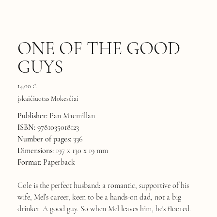
ONE OF THE GOOD
GUYS
Kaina
14,00 €
įskaičiuotas Mokesčiai
Publisher:
Pan Macmillan
ISBN:
9781035018123
Number of pages:
336
Dimensions:
197 x 130 x 19 mm
Format:
Paperback
Cole is the perfect husband: a romantic, supportive of his
wife, Mel’s career, keen to be a hands-on dad, not a big
drinker. A good guy. So when Mel leaves him, he's floored.