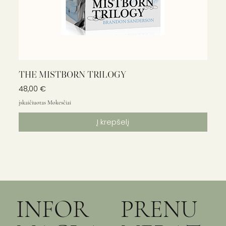
THE MISTBORN TRILOGY
Kaina
48,00 €
įskaičiuotas Mokesčiai
Į krepšelį
INFOR
PRENU