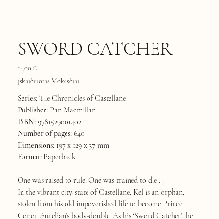
SWORD CATCHER
Kaina
14,00 €
įskaičiuotas Mokesčiai
Series:
The Chronicles of Castellane
Publisher:
Pan Macmillan
ISBN:
9781529001402
Number of pages:
640
Dimensions:
197 x 129 x 37 mm
Format:
Paperback
One was raised to rule. One was trained to die . .
In the vibrant city-state of Castellane, Kel is an orphan,
stolen from his old impoverished life to become Prince
Conor Aurelian’s body-double. As his ‘Sword Catcher’, he