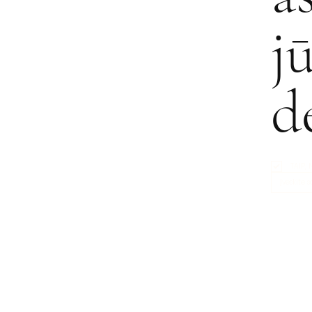
j
d
TAIP,