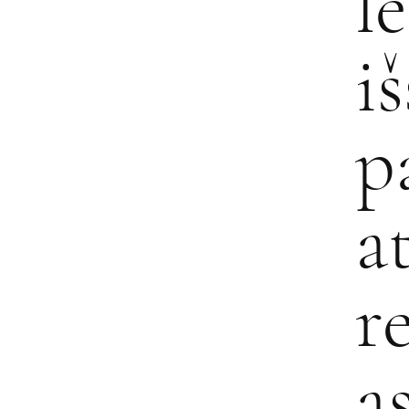
l
i
p
a
r
a