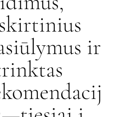
eidimus,
šskirtinius
asiūlymus ir
trinktas
ekomendacij
s—tiesiai į