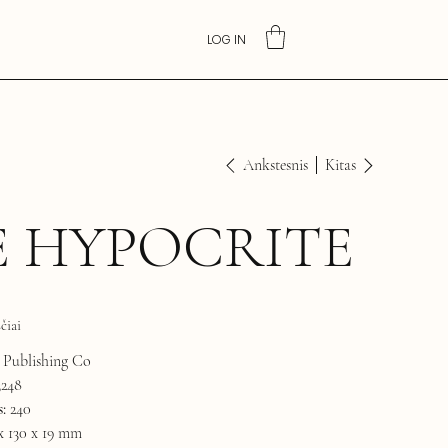
LOG IN
Ankstesnis
Kitas
E HYPOCRITE
čiai
Publishing Co
3248
:
240
x 130 x 19 mm