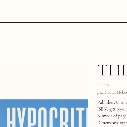
TH
Kaina
14,00 €
įskaičiuotas Mokes
Publisher:
Orion 
ISBN:
978139961
Number of pages
Dimensions:
197 