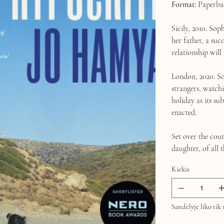
Format:
Paperba
Sicily, 2010. So
her father, a suc
relationship will 
London, 2020. Sop
strangers, watchi
holiday as its su
enacted.
Set over the cour
daughter, of all 
Kiekis
Sandėlyje liko tik 