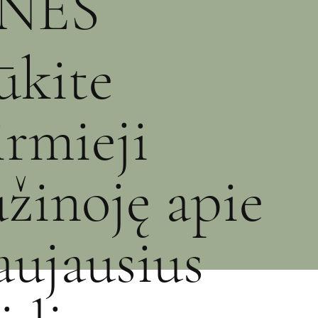
NĖS
ūkite
irmieji
užinoję apie
aujausius