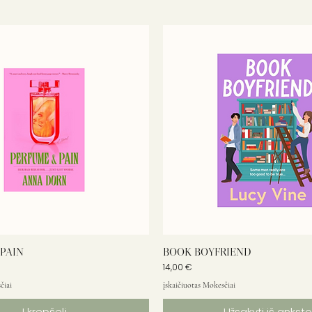
PAIN
BOOK BOYFRIEND
Kaina
14,00 €
čiai
įskaičiuotas Mokesčiai
Į krepšelį
Užsakyti iš anksto