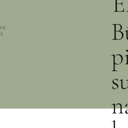
E
B
TOS
TĄ
p
s
n