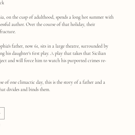
ck
phia, on the cusp of adulthood, spends a long hot summer with
cessful author. Over the course of that holiday, their
fracture.
hia's father, now 61, sits in a large theatre, surrounded by
ng his daughter's first play. A play that takes that Sicilian
bject and will force him to watch his purported crimes re-
se of one climactic day, this is the story of a father and a
that divides and binds them.
1