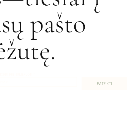
ūsų pašto
ėžutę.
 NORIU PRENUMERUOTI
*
PATEIKTI