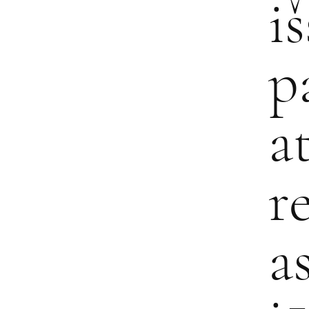
i
p
a
r
a