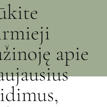
ūkite
irmieji
užinoję apie
aujausius
eidimus,