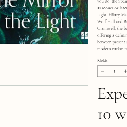
you do, the Span
as sooner or lat
Light, Hilary Ma
Wolf Hall and Br
Cromwell, the b
offering a defini
between present 
modern nation ma
Kiekis
Expe
10 w