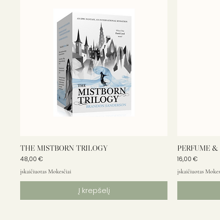
THE MISTBORN TRILOGY
PERFUME & 
Kaina
Kaina
48,00 €
16,00 €
įskaičiuotas Mokesčiai
įskaičiuotas Mokes
Į krepšelį