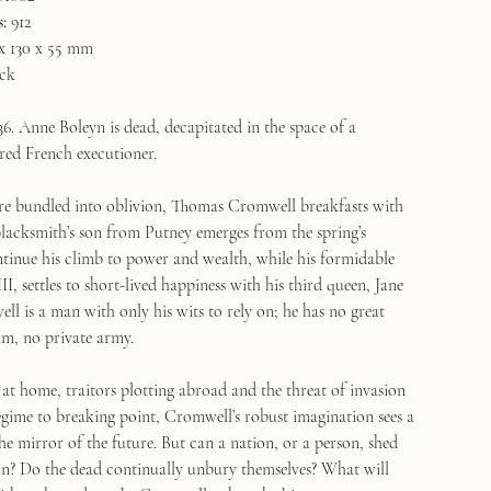
:
912
 x 130 x 55 mm
ck
6. Anne Boleyn is dead, decapitated in the space of a
ired French executioner.
re bundled into oblivion, Thomas Cromwell breakfasts with
 blacksmith’s son from Putney emerges from the spring’s
tinue his climb to power and wealth, while his formidable
I, settles to short-lived happiness with his third queen, Jane
l is a man with only his wits to rely on; he has no great
im, no private army.
 at home, traitors plotting abroad and the threat of invasion
regime to breaking point, Cromwell’s robust imagination sees a
e mirror of the future. But can a nation, or a person, shed
skin? Do the dead continually unbury themselves? What will