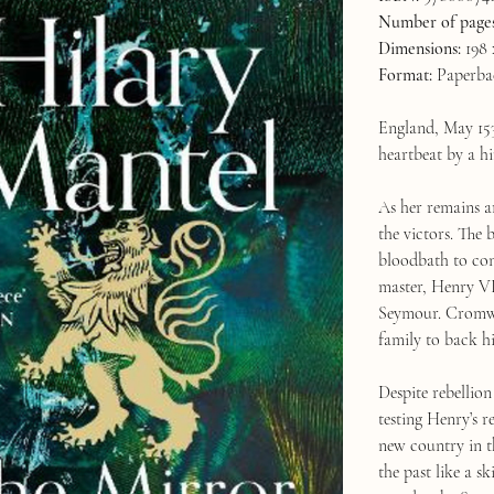
Number of pages
Dimensions:
198
Format:
Paperba
England, May 153
heartbeat by a h
As her remains a
the victors. The
bloodbath to con
master, Henry VII
Seymour. Cromwel
family to back h
Despite rebellion
testing Henry’s 
new country in th
the past like a 