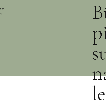
B
TOS
TĄ
p
s
n
l