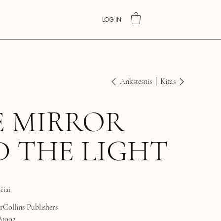
LOG IN
Ankstesnis
Kitas
E MIRROR
 THE LIGHT
čiai
Collins Publishers
81002