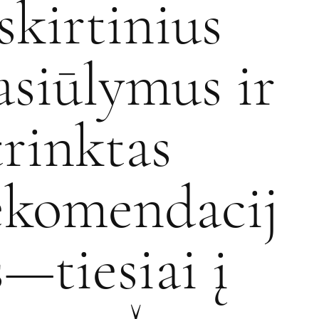
šskirtinius
asiūlymus ir
trinktas
ekomendacij
s—tiesiai į