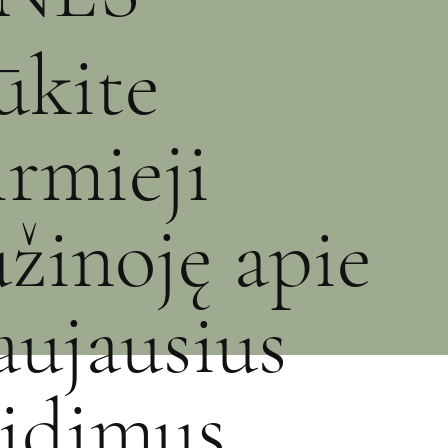
ūkite
irmieji
užinoję apie
aujausius
eidimus,