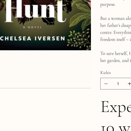
purpose.
But a woman alone
her father’s disa
centre. Everythin
freedom itself – i
To save herself, 
her garden, and f
Kiekis
Expe
10 w