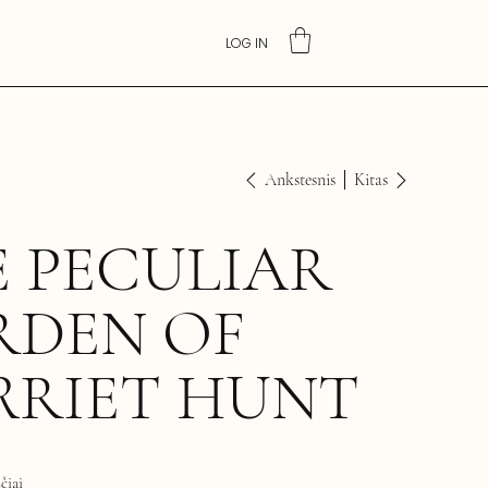
LOG IN
Ankstesnis
Kitas
 PECULIAR
RDEN OF
RRIET HUNT
čiai