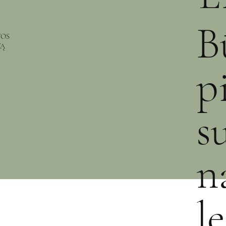
B
TOS
TĄ
p
s
n
l