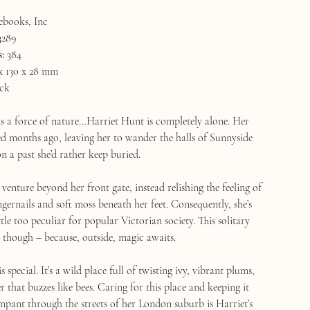
books, Inc
3289
:
384
x 130 x 28 mm
ck
 a force of nature…Harriet Hunt is completely alone. Her
ed months ago, leaving her to wander the halls of Sunnyside
n a past she’d rather keep buried.
 venture beyond her front gate, instead relishing the feeling of
ngernails and soft moss beneath her feet. Consequently, she’s
tle too peculiar for popular Victorian society. This solitary
ne, though – because, outside, magic awaits.
s special. It’s a wild place full of twisting ivy, vibrant plums,
 that buzzes like bees. Caring for this place and keeping it
pant through the streets of her London suburb is Harriet’s