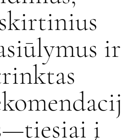
šskirtinius
asiūlymus ir
trinktas
ekomendacij
s—tiesiai į