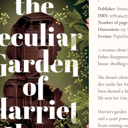
Publisher:
Source
ISBN:
978146423
Number of pages
Dimensions:
197 
Format:
Paperba
A woman alone is
father disappear
house, dwelling o
She doesn’t often
dirt under her fi
been deemed a lit
life suits her fi
Harriet’s garden i
and a quiet power
from running ram