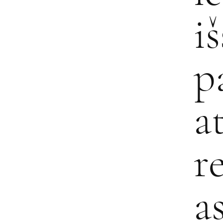
i
p
a
r
a