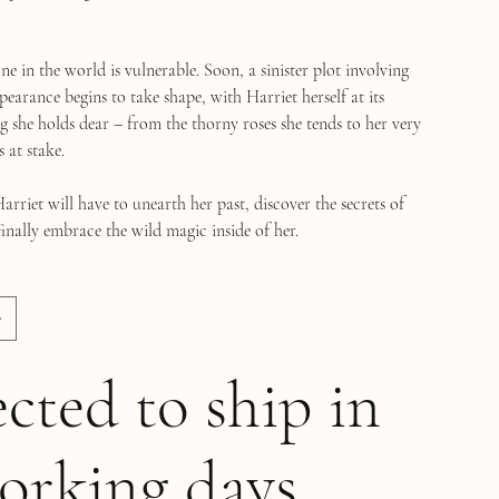
 in the world is vulnerable. Soon, a sinister plot involving
ppearance begins to take shape, with Harriet herself at its
g she holds dear – from the thorny roses she tends to her very
s at stake.
Harriet will have to unearth her past, discover the secrets of
inally embrace the wild magic inside of her.
cted to ship in
orking days