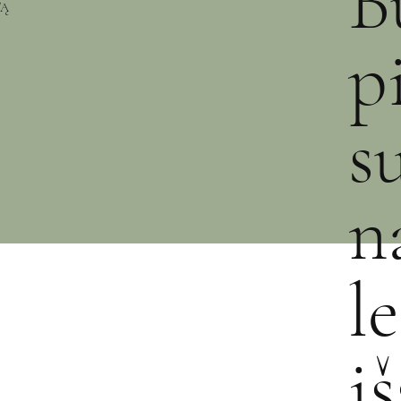
B
TĄ
p
s
n
l
i