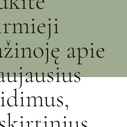
ūkite
irmieji
užinoję apie
aujausius
eidimus,
šskirtinius