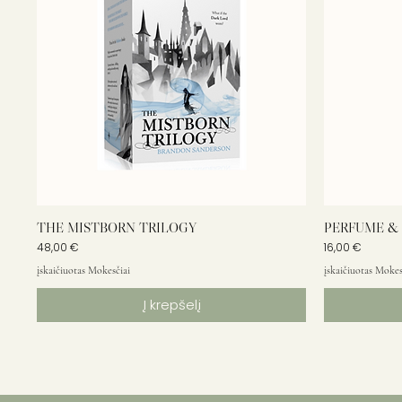
THE MISTBORN TRILOGY
PERFUME & 
Kaina
Kaina
48,00 €
16,00 €
įskaičiuotas Mokesčiai
įskaičiuotas Mokes
Į krepšelį