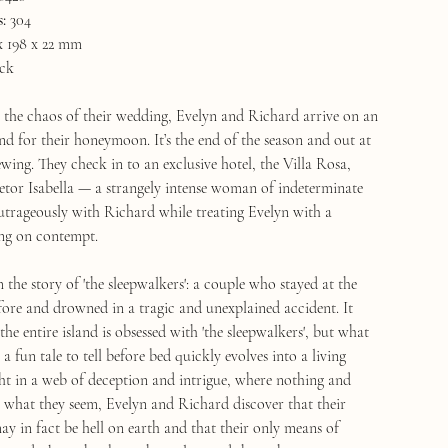
:
304
x 198 x 22 mm
ck
om the chaos of their wedding, Evelyn and Richard arrive on an
and for their honeymoon. It’s the end of the season and out at
ewing. They check in to an exclusive hotel, the Villa Rosa,
etor Isabella — a strangely intense woman of indeterminate
outrageously with Richard while treating Evelyn with a
ing on contempt.
em the story of 'the sleepwalkers': a couple who stayed at the
efore and drowned in a tragic and unexplained accident. It
e the entire island is obsessed with 'the sleepwalkers', but what
e a fun tale to tell before bed quickly evolves into a living
t in a web of deception and intrigue, where nothing and
 what they seem, Evelyn and Richard discover that their
ay in fact be hell on earth and that their only means of