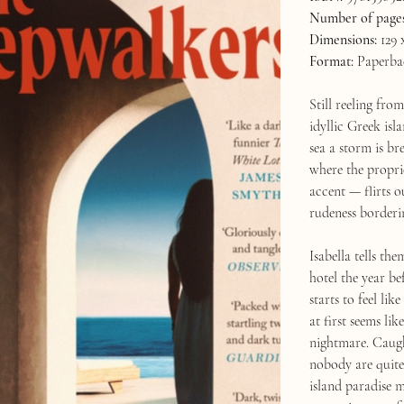
Number of pages
Dimensions:
129 
Format:
Paperba
Still reeling fr
idyllic Greek isl
sea a storm is br
where the propri
accent — flirts 
rudeness border
Isabella tells th
hotel the year b
starts to feel lik
at first seems lik
nightmare. Caugh
nobody are quite
island paradise m