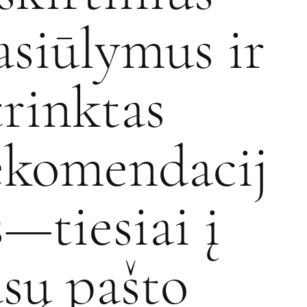
asiūlymus ir
trinktas
ekomendacij
s—tiesiai į
ūsų pašto