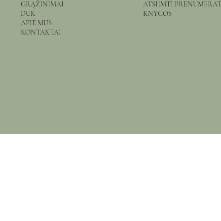
GRĄŽINIMAI
ATSIIMTI PRENUMERA
DUK
KNYGOS
APIE MUS
KONTAKTAI