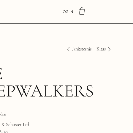
LOG IN
Ankstesnis
Kitas
E
EEPWALKERS
čiai
& Schuster Ltd
8420