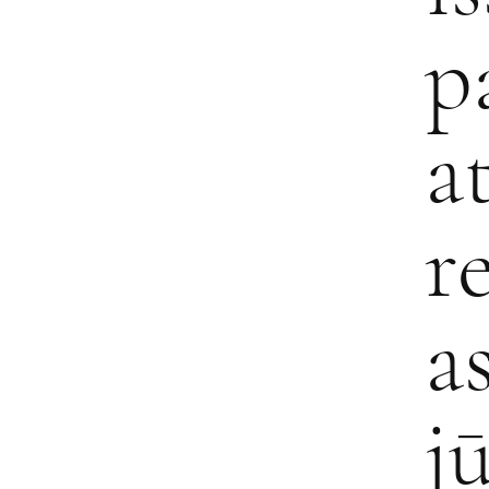
p
a
r
a
j