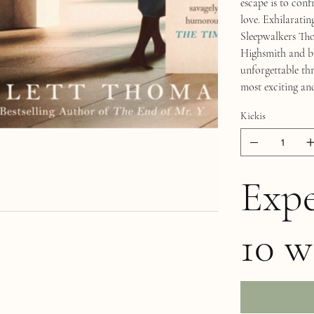
escape is to con
love. Exhilaratin
Sleepwalkers Th
Highsmith and bl
unforgettable thr
most exciting and
Kiekis
Expe
10 w