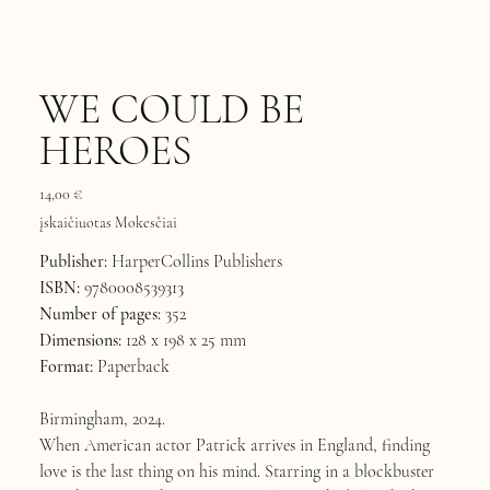
WE COULD BE
HEROES
Kaina
14,00 €
įskaičiuotas Mokesčiai
Publisher:
HarperCollins Publishers
ISBN:
9780008539313
Number of pages:
352
Dimensions:
128 x 198 x 25 mm
Format:
Paperback
Birmingham, 2024.
When American actor Patrick arrives in England, finding
love is the last thing on his mind. Starring in a blockbuster