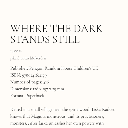
WHERE THE DARK
STANDS STILL
Kaina
14,00 €
įskaičiuotas Mokesčiai
Publisher:
Penguin Random House Children's UK
ISBN:
9780241622179
Number of pages:
416
Dimensions:
128 x 197 x 29 mm
Format:
Paperback
Raised in a small village near the spirit-wood, Liska Radost
knows that Magic is monstrous, and its practitioners,
monsters. After Liska unleashes her own powers with