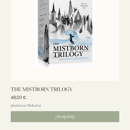
THE MISTBORN TRILOGY
Kaina
48,00 €
įskaičiuotas Mokesčiai
Į krepšelį