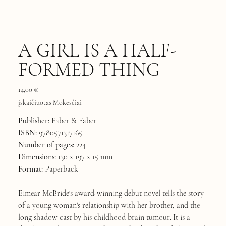
A GIRL IS A HALF-
FORMED THING
Kaina
14,00 €
įskaičiuotas Mokesčiai
Publisher:
Faber & Faber
ISBN:
9780571317165
Number of pages:
224
Dimensions:
130 x 197 x 15 mm
Format:
Paperback
Eimear McBride's award-winning debut novel tells the story
of a young woman's relationship with her brother, and the
long shadow cast by his childhood brain tumour. It is a