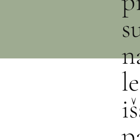
p
s
n
l
i
p