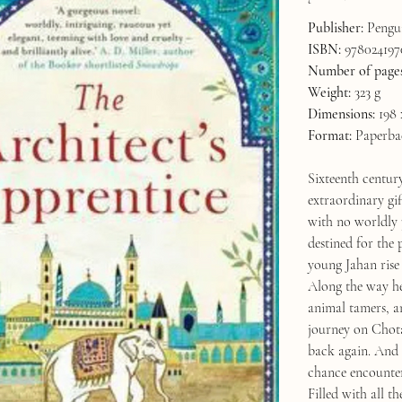
Publisher:
Pengui
ISBN:
978024197
Number of pages
Weight:
323 g
Dimensions:
198 
Format:
Paperba
Sixteenth century
extraordinary gif
with no worldly 
destined for the 
young Jahan rise 
Along the way he 
animal tamers, a
journey on Chota
back again. And o
chance encounter
Filled with all 