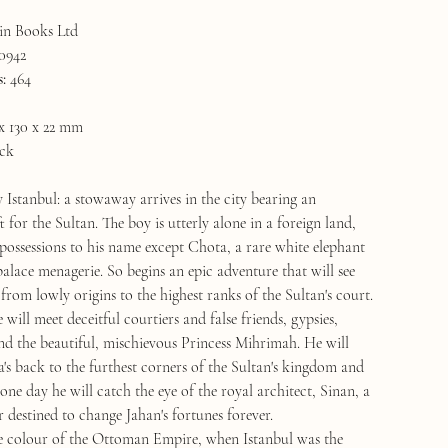
n Books Ltd
0942
:
464
x 130 x 22 mm
ck
 Istanbul: a stowaway arrives in the city bearing an
t for the Sultan. The boy is utterly alone in a foreign land,
possessions to his name except Chota, a rare white elephant
palace menagerie. So begins an epic adventure that will see
from lowly origins to the highest ranks of the Sultan's court.
will meet deceitful courtiers and false friends, gypsies,
nd the beautiful, mischievous Princess Mihrimah. He will
's back to the furthest corners of the Sultan's kingdom and
ne day he will catch the eye of the royal architect, Sinan, a
 destined to change Jahan's fortunes forever.
the colour of the Ottoman Empire, when Istanbul was the