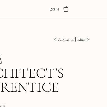
LOG IN
Ankstesnis
Kitas
E
HITECT'S
PRENTICE
čiai