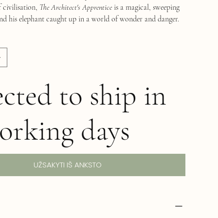
 civilisation,
The Architect's Apprentice
is a magical, sweeping
and his elephant caught up in a world of wonder and danger.
cted to ship in
orking days
UŽSAKYTI IŠ ANKSTO