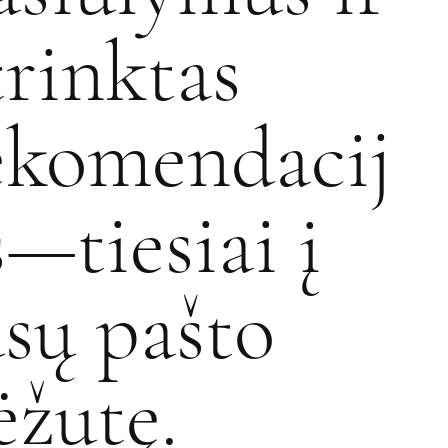
trinktas
ekomendacij
s—tiesiai į
ūsų pašto
ėžutę.