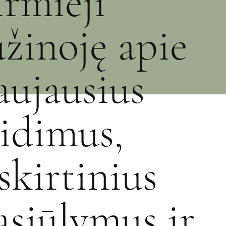
irmieji
užinoję apie
aujausius
eidimus,
šskirtinius
asiūlymus ir