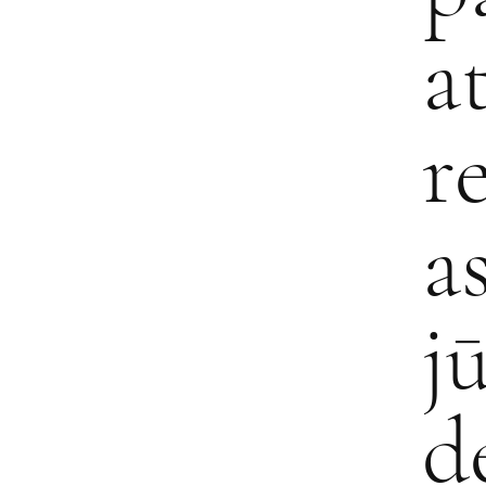
a
r
a
j
d