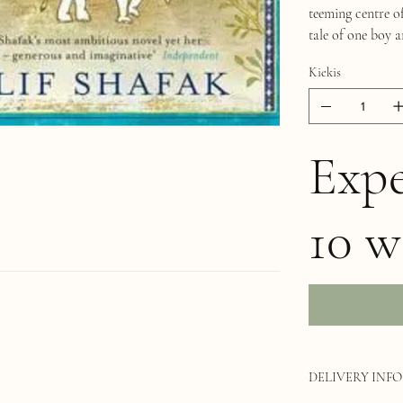
teeming centre of
tale of one boy 
Kiekis
Expe
10 w
DELIVERY INFO