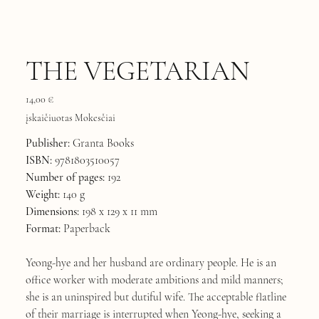
THE VEGETARIAN
Kaina
14,00 €
įskaičiuotas Mokesčiai
Publisher:
Granta Books
ISBN:
9781803510057
Number of pages:
192
Weight:
140 g
Dimensions:
198 x 129 x 11 mm
Format:
Paperback
Yeong-hye and her husband are ordinary people. He is an
office worker with moderate ambitions and mild manners;
she is an uninspired but dutiful wife. The acceptable flatline
of their marriage is interrupted when Yeong-hye, seeking a