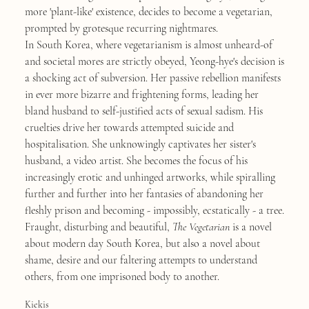
more 'plant-like' existence, decides to become a vegetarian,
prompted by grotesque recurring nightmares.
In South Korea, where vegetarianism is almost unheard-of
and societal mores are strictly obeyed, Yeong-hye's decision is
a shocking act of subversion. Her passive rebellion manifests
in ever more bizarre and frightening forms, leading her
bland husband to self-justified acts of sexual sadism. His
cruelties drive her towards attempted suicide and
hospitalisation. She unknowingly captivates her sister's
husband, a video artist. She becomes the focus of his
increasingly erotic and unhinged artworks, while spiralling
further and further into her fantasies of abandoning her
fleshly prison and becoming - impossibly, ecstatically - a tree.
Fraught, disturbing and beautiful,
The Vegetarian
is a novel
about modern day South Korea, but also a novel about
shame, desire and our faltering attempts to understand
others, from one imprisoned body to another.
Kiekis