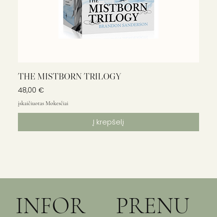
THE MISTBORN TRILOGY
Kaina
48,00 €
įskaičiuotas Mokesčiai
Į krepšelį
INFOR
PRENU