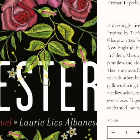
Format:
Paperba
A dazzlingly inve
inspired by The S
Glasgow, 1829: I
New England, in 
in Salem, Massach
penniless and alo
Then she meets N
to each other: h
gallows during th
needleworker, tr
ever closer. Toge
enchanted. But w
Kiekis