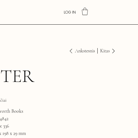
LOG IN
Ankstesnis
Kitas
STER
čiai
orth Books
4842
:
336
x 198 x 29 mm