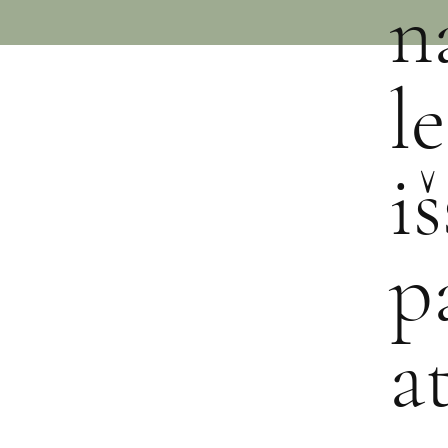
n
l
i
p
a