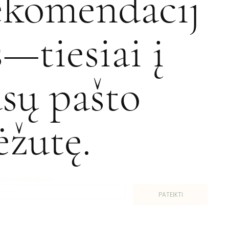
ekomendacij
s—tiesiai į
ūsų pašto
ėžutę.
 NORIU PRENUMERUOTI
*
PATEIKTI