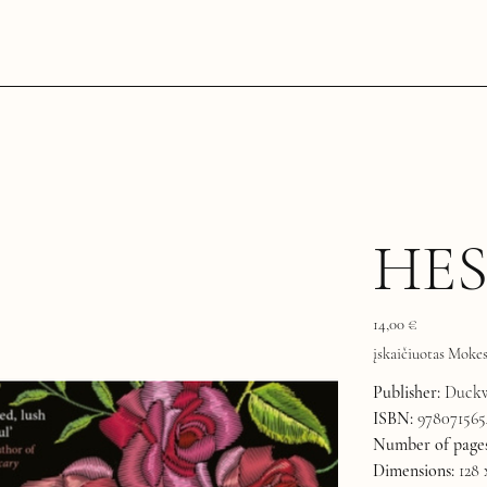
HE
Kaina
14,00 €
įskaičiuotas Mokes
Publisher:
Duckw
ISBN:
978071565
Number of pages
Dimensions:
128 