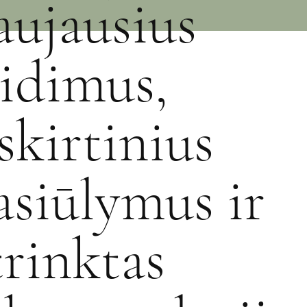
aujausius
eidimus,
šskirtinius
asiūlymus ir
trinktas