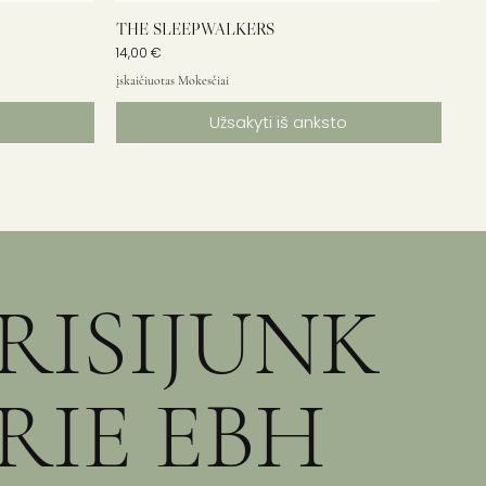
THE SLEEPWALKERS
Kaina
14,00 €
įskaičiuotas Mokesčiai
Užsakyti iš anksto
RISIJUNK
RIE EBH