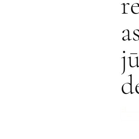
r
a
j
d
TAIP,