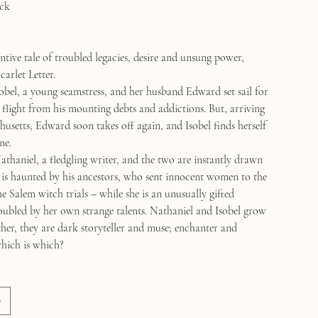
ck
ntive tale of troubled legacies, desire and unsung power,
carlet Letter.
sobel, a young seamstress, and her husband Edward set sail for
flight from his mounting debts and addictions. But, arriving
usetts, Edward soon takes off again, and Isobel finds herself
ne.
athaniel, a fledgling writer, and the two are instantly drawn
e is haunted by his ancestors, who sent innocent women to the
e Salem witch trials – while she is an unusually gifted
oubled by her own strange talents. Nathaniel and Isobel grow
ther, they are dark storyteller and muse; enchanter and
hich is which?