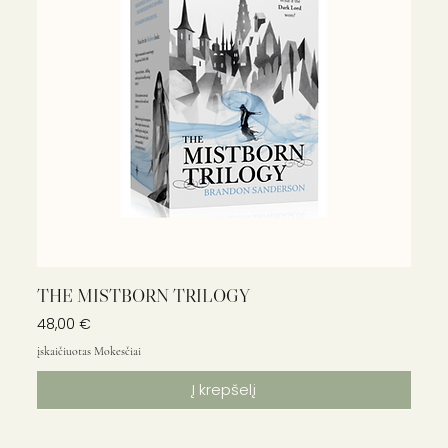
THE MISTBORN TRILOGY
Kaina
48,00 €
įskaičiuotas Mokesčiai
Į krepšelį