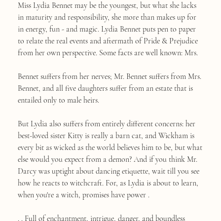
Miss Lydia Bennet may be the youngest, but what she lacks
in maturity and responsibility, she more than makes up for
in energy, fun - and magic. Lydia Bennet puts pen to paper
to relate the real events and aftermath of Pride & Prejudice
from her own perspective. Some facts are well known: Mrs.
Bennet suffers from her nerves; Mr. Bennet suffers from Mrs.
Bennet, and all five daughters suffer from an estate that is
entailed only to male heirs.
But Lydia also suffers from entirely different concerns: her
best-loved sister Kitty is really a barn cat, and Wickham is
every bit as wicked as the world believes him to be, but what
else would you expect from a demon? And if you think Mr.
Darcy was uptight about dancing etiquette, wait till you see
how he reacts to witchcraft. For, as Lydia is about to learn,
when you're a witch, promises have power .
. . Full of enchantment, intrigue, danger, and boundless