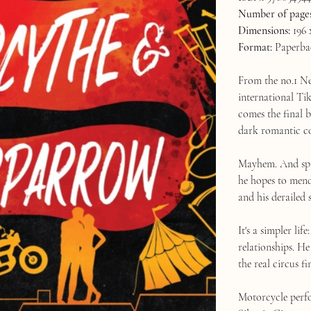
Number of pages
Dimensions:
196 
Format:
Paperba
From the no.1 Ne
international Ti
comes the final 
dark romantic c
Mayhem. And spi
he hopes to mend
and his derailed 
It's a simpler l
relationships. He
the real circus f
Motorcycle perfo