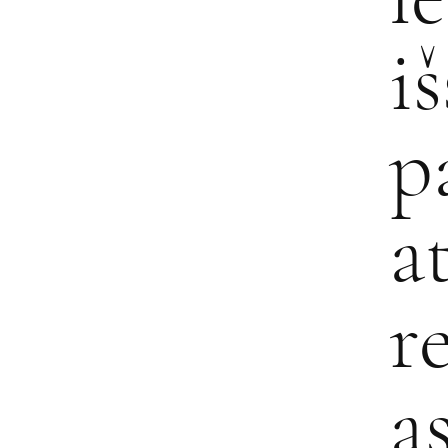
i
p
a
r
a