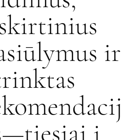
šskirtinius
asiūlymus ir
trinktas
ekomendacij
s—tiesiai į