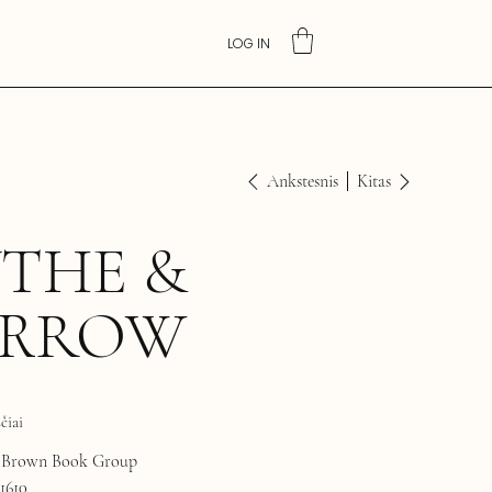
LOG IN
Ankstesnis
Kitas
THE &
ARROW
čiai
, Brown Book Group
1610