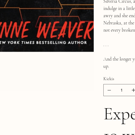
Silveria Circus, a
indulge in a litt
awry and she ends
Nebraska, at the
not every broken
. . .
And the longer yo
up.
Kiekis
Expe