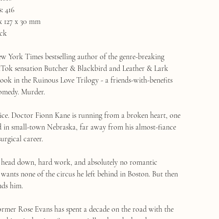
:
416
x 127 x 30 mm
ck
w York Times bestselling author of the genre-breaking
kTok sensation Butcher & Blackbird and Leather & Lark
book in the Ruinous Love Trilogy - a friends-with-benefits
omedy. Murder.
ce. Doctor Fionn Kane is running from a broken heart, one
 in small-town Nebraska, far away from his almost-fiance
surgical career.
ife: head down, hard work, and absolutely no romantic
 wants none of the circus he left behind in Boston. But then
inds him.
rmer Rose Evans has spent a decade on the road with the