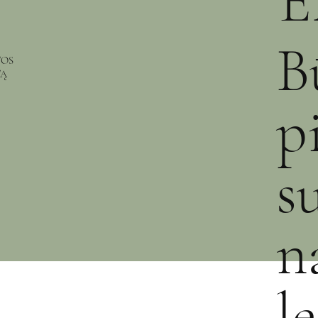
E
B
TOS
TĄ
p
s
n
l