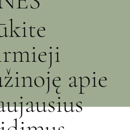
NĖS
ūkite
irmieji
užinoję apie
aujausius
eidimus,