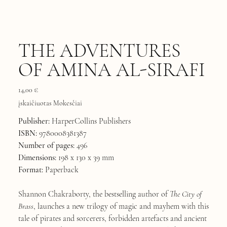
THE ADVENTURES
OF AMINA AL-SIRAFI
Kaina
14,00 €
įskaičiuotas Mokesčiai
Publisher:
HarperCollins Publishers
ISBN:
9780008381387
Number of pages:
496
Dimensions:
198 x 130 x 39 mm
Format:
Paperback
Shannon Chakraborty, the bestselling author of
The City of
Brass
, launches a new trilogy of magic and mayhem with this
tale of pirates and sorcerers, forbidden artefacts and ancient