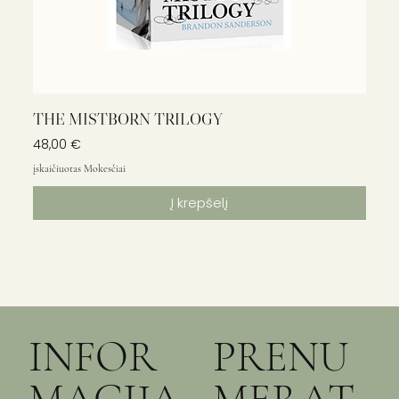
THE MISTBORN TRILOGY
Kaina
48,00 €
įskaičiuotas Mokesčiai
Į krepšelį
INFOR
PRENU