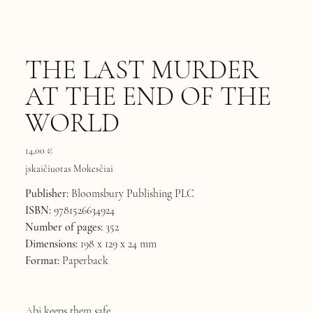
THE LAST MURDER
AT THE END OF THE
WORLD
Kaina
14,00 €
įskaičiuotas Mokesčiai
Publisher:
Bloomsbury Publishing PLC
ISBN:
9781526634924
Number of pages:
352
Dimensions:
198 x 129 x 24 mm
Format:
Paperback
Abi keeps them safe.