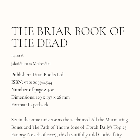
THE BRIAR BOOK OF
THE DEAD
Kaina
14,00 €
įskaičiuotas Mokesčiai
Publisher:
Titan Books Ltd
ISBN:
9781803364544
Number of pages:
400
Dimensions:
129 x 197 x 26 mm
Format:
Paperback
Set in the same universe as the acclaimed All the Murmuring
Bones and The Path of Thorns (one of Oprah Daily's Top 25
Fantasy Novels of 2022), this beautifully told Gothic fairy