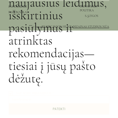
naujausius leidimus,
PRIVATUMO
INSTAGRAM
išskirtinius
POLITIKA
FACEBOOKAS
SĄLYGOS
pasiūlymus ir
© 2024 BY EPIC BOOK HUNT.
DIZAINAS STUDIJOS NŪA
atrinktas
rekomendacijas—
tiesiai į jūsų pašto
dėžutę.
TAIP, NORIU PRENUMERUOTI
*
PATEIKTI