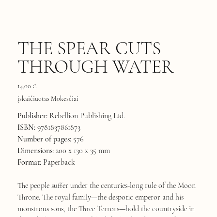
THE SPEAR CUTS
THROUGH WATER
Kaina
14,00 €
įskaičiuotas Mokesčiai
Publisher:
Rebellion Publishing Ltd.
ISBN:
9781837861873
Number of pages:
576
Dimensions:
200 x 130 x 35 mm
Format:
Paperback
The people suffer under the centuries-long rule of the Moon
Throne. The royal family—the despotic emperor and his
monstrous sons, the Three Terrors—hold the countryside in