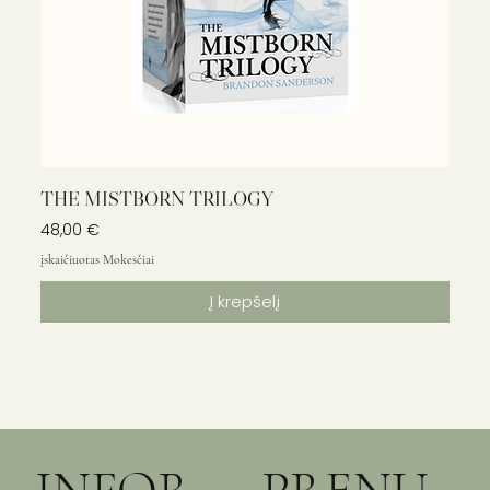
THE MISTBORN TRILOGY
Kaina
48,00 €
įskaičiuotas Mokesčiai
Į krepšelį