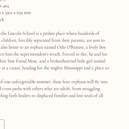
:
464
 x 3302 x 699 mm
ck
the Lincoln School is a pitiless place where hundreds of
children, forcibly separated from their parents, are sent to
is also home to an orphan named Odie O’Banion, a lively boy
rn him the superintendent’s wrath. Forced to flee, he and his
heir best friend Mose, and a brokenhearted little girl named
in a canoe, heading for the mighty Mississippi and a place to
of one unforgettable summer, these four orphans will fly into
cross paths with others who are adrift, from struggling
ling faith healers to displaced families and lost souls of all