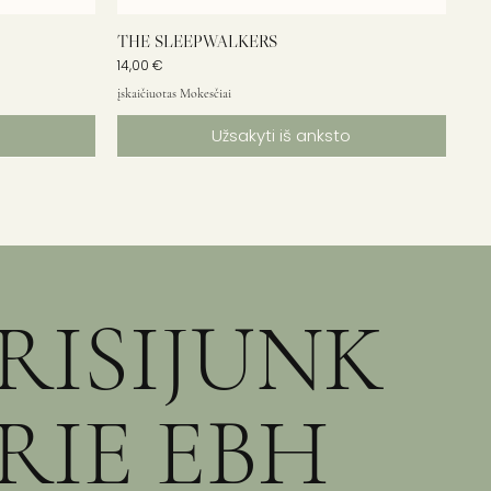
THE SLEEPWALKERS
Kaina
14,00 €
įskaičiuotas Mokesčiai
Užsakyti iš anksto
RISIJUNK
RIE EBH