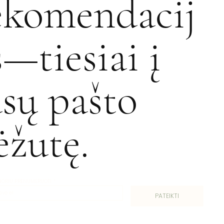
ekomendacij
s—tiesiai į
ūsų pašto
ėžutę.
 NORIU PRENUMERUOTI
*
PATEIKTI