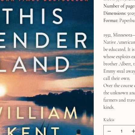
Number of pages
Dimensions:
5029
Format:
Paperba
1932, Minnesota—
Native American 
be educated. It 
whose exploits ea
brother Albert, t
Emmy steal away 
call their own.
Over the course 
the unknown and 
farmers and trave
kinds.
Kiekis