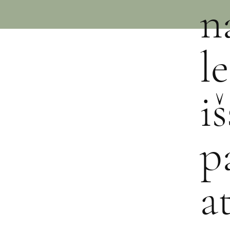
n
l
i
p
a