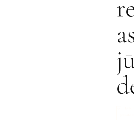
r
a
j
d
TAIP,