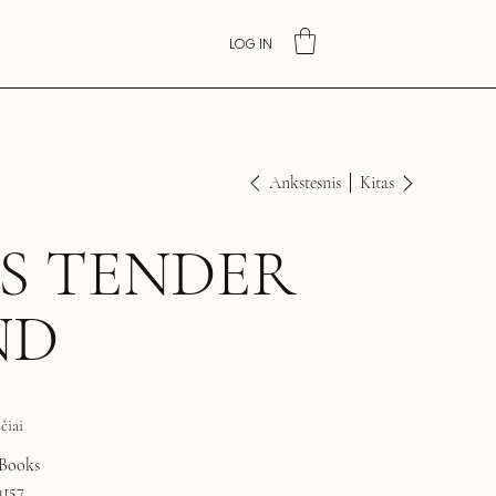
LOG IN
Ankstesnis
Kitas
S TENDER
ND
čiai
 Books
4157