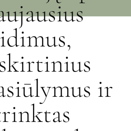
aujausius
eidimus,
šskirtinius
asiūlymus ir
trinktas