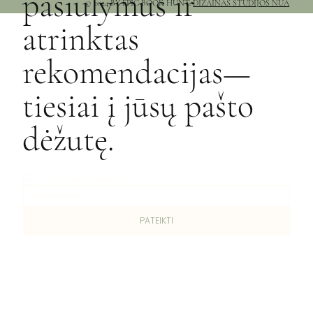
pasiūlymus ir
© 2024 BY EPIC BOOK HUNT.
DIZAINAS STUDIJOS NŪA
atrinktas
rekomendacijas—
tiesiai į jūsų pašto
dėžutę.
TAIP, NORIU PRENUMERUOTI
*
PATEIKTI