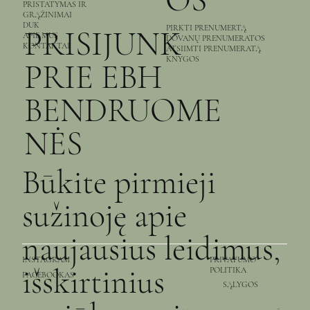
OS
PRISTATYMAS IR
GRĄŽINIMAI
DUK
PIRKTI PRENUMERTĄ
PRISIJUNK
APIE MUS
DOVANŲ PRENUMERATOS
KONTAKTAI
ATSIIMTI PRENUMERATĄ
KNYGOS
PRIE EBH
BENDRUOME
NĖS
Būkite pirmieji
sužinoję apie
naujausius leidimus,
PRIVATUMO
INSTAGRAM
išskirtinius
POLITIKA
FACEBOOKAS
SĄLYGOS