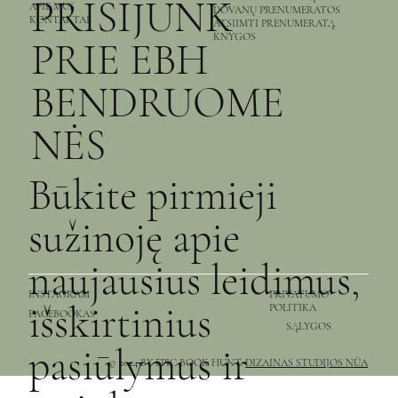
PRISIJUNK
APIE MUS
DOVANŲ PRENUMERATOS
KONTAKTAI
ATSIIMTI PRENUMERATĄ
KNYGOS
PRIE EBH
BENDRUOME
NĖS
Būkite pirmieji
sužinoję apie
naujausius leidimus,
PRIVATUMO
INSTAGRAM
išskirtinius
POLITIKA
FACEBOOKAS
SĄLYGOS
pasiūlymus ir
© 2024 BY EPIC BOOK HUNT.
DIZAINAS STUDIJOS NŪA