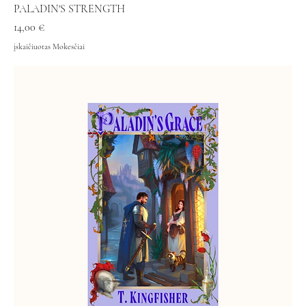
PALADIN'S STRENGTH
Kaina
14,00 €
įskaičiuotas Mokesčiai