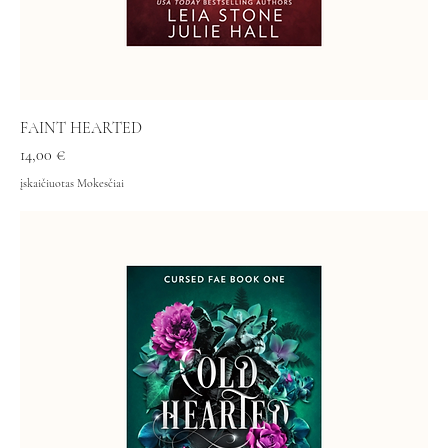
FAINT HEARTED
Kaina
14,00 €
įskaičiuotas Mokesčiai