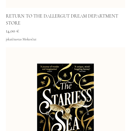
RETURN TO THE DALLERGUT DREAM DEPARTMENT
STORE
Kaina
14,00 €
įskaičiuotas Mokesčiai