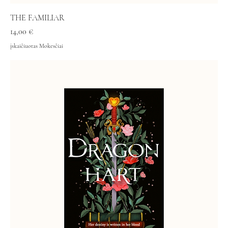
THE FAMILIAR
Kaina
14,00 €
įskaičiuotas Mokesčiai