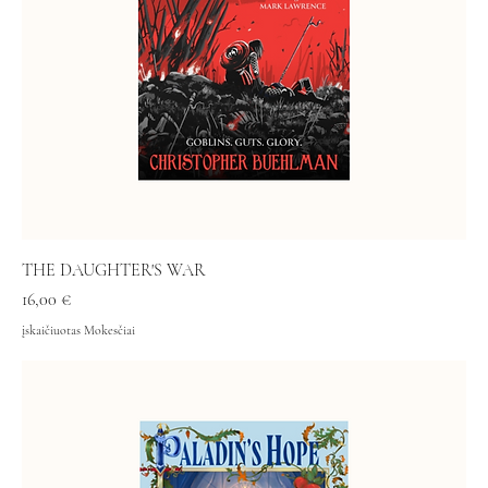
THE DAUGHTER'S WAR
Kaina
16,00 €
įskaičiuotas Mokesčiai