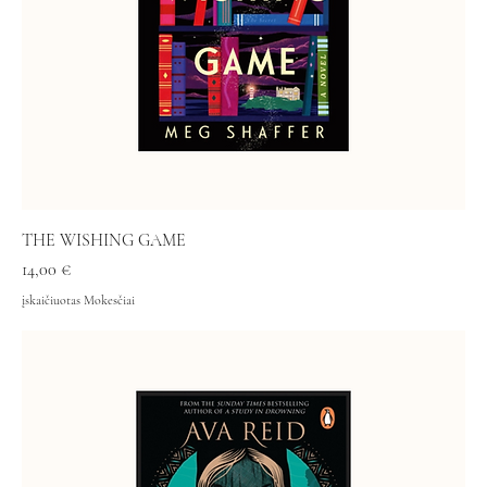
THE WISHING GAME
Kaina
14,00 €
įskaičiuotas Mokesčiai