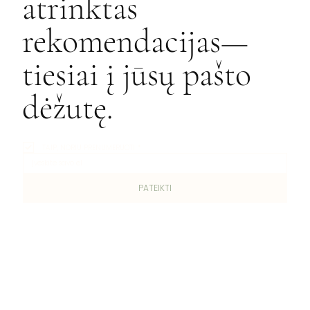
atrinktas
rekomendacijas—
tiesiai į jūsų pašto
dėžutę.
TAIP, NORIU PRENUMERUOTI
*
PATEIKTI