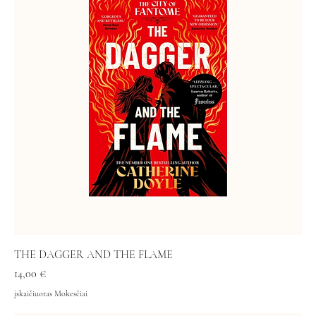
THE DAGGER AND THE FLAME
Kaina
14,00 €
įskaičiuotas Mokesčiai