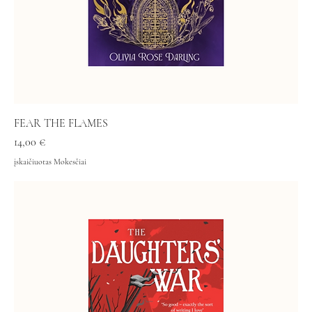
FEAR THE FLAMES
Kaina
14,00 €
įskaičiuotas Mokesčiai