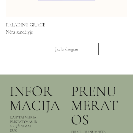
PALADIN'S GRACE
Nėra sandėlyje
Įkelti daugiau
INFOR
PRENU
MACIJA
MERAT
OS
KAIP TAI VEIKIA
PRISTATYMAS IR
GRĄŽINIMAI
DUK
PIRKTI PRENUMERTĄ