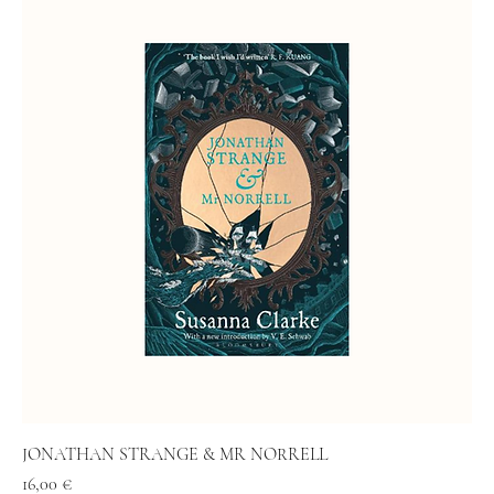
JONATHAN STRANGE & MR NORRELL
Kaina
16,00 €