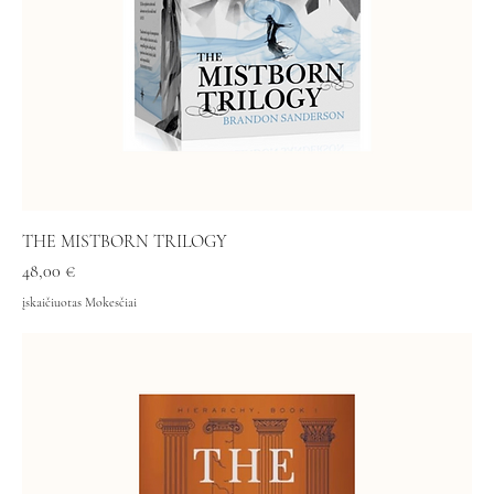
THE MISTBORN TRILOGY
Kaina
48,00 €
įskaičiuotas Mokesčiai