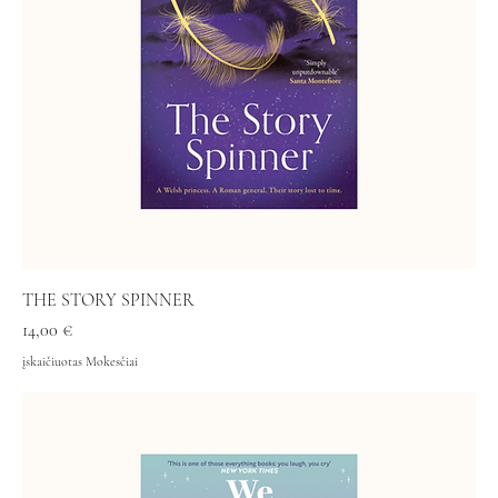
THE STORY SPINNER
Kaina
14,00 €
įskaičiuotas Mokesčiai