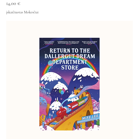
Kaina
14,00 €
įskaičiuotas Mokesčiai