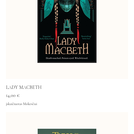
LADY MACBETH
Kaina
14,00 €
įskaičiuotas Mokesčiai