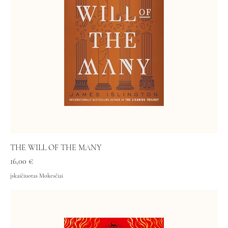
THE WILL OF THE MANY
Kaina
16,00 €
įskaičiuotas Mokesčiai