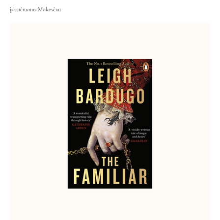
įskaičiuotas Mokesčiai