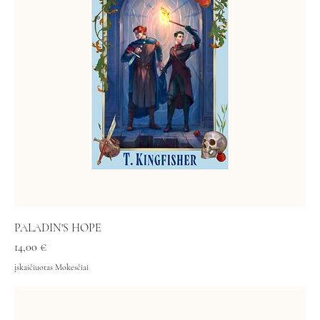
PALADIN'S HOPE
Kaina
14,00 €
įskaičiuotas Mokesčiai