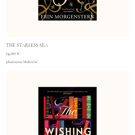
THE STARLESS SEA
Kaina
14,00 €
įskaičiuotas Mokesčiai