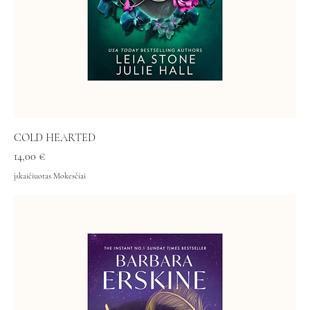
COLD HEARTED
Kaina
14,00 €
įskaičiuotas Mokesčiai