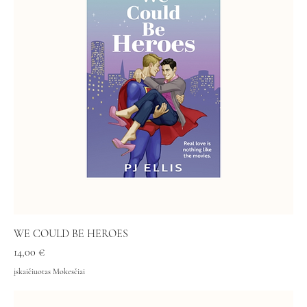
WE COULD BE HEROES
Kaina
14,00 €
įskaičiuotas Mokesčiai