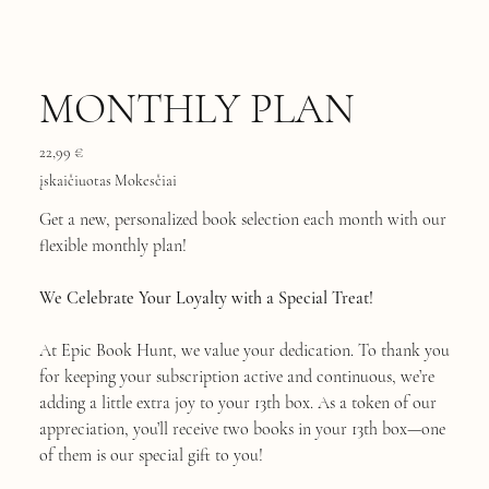
MONTHLY PLAN
Kaina
22,99 €
įskaičiuotas Mokesčiai
Get a new, personalized book selection each month with our
flexible monthly plan!
We Celebrate Your Loyalty with a Special Treat!
At Epic Book Hunt, we value your dedication. To thank you
for keeping your subscription active and continuous, we’re
adding a little extra joy to your 13th box. As a token of our
appreciation, you’ll receive two books in your 13th box—one
of them is our special gift to you!