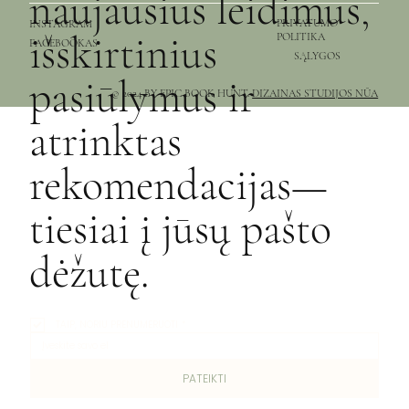
naujausius leidimus,
PRIVATUMO
INSTAGRAM
išskirtinius
POLITIKA
FACEBOOKAS
SĄLYGOS
pasiūlymus ir
© 2024 BY EPIC BOOK HUNT.
DIZAINAS STUDIJOS NŪA
atrinktas
rekomendacijas—
tiesiai į jūsų pašto
dėžutę.
TAIP, NORIU PRENUMERUOTI
*
PATEIKTI