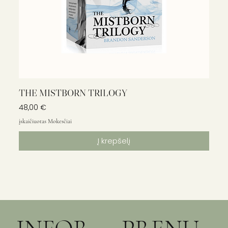
THE MISTBORN TRILOGY
Kaina
48,00 €
įskaičiuotas Mokesčiai
Į krepšelį