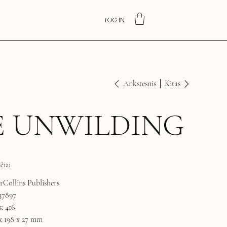
LOG IN
Ankstesnis
Kitas
E UNWILDING
čiai
Collins Publishers
37897
:
416
x 198 x 27 mm