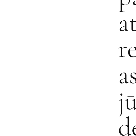
a
r
a
j
d