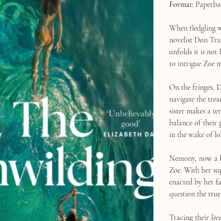
Format:
Paperba
When fledgling w
novelist Don Trav
unfolds it is no
to intrigue Zoe m
On the fringes, 
navigate the tre
sister makes a te
balance of their 
in the wake of lo
Nemony, now a lo
Zoe. With her su
enacted by her fa
question the true
Tracing their li