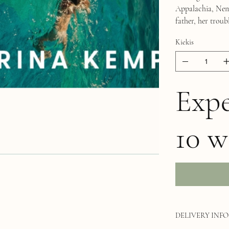
Appalachia, Nem
father, her troub
Kiekis
Expe
10 w
DELIVERY INFO