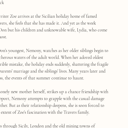
ck
riter Zoe arrives at the Sicilian holiday home of famed
ers, she feels that she has made it. And yet as the week
t Don but his children and unknowable wife, Lydia, who come
ost.
Don’s youngest, Nemony, watches as her older siblings begin to
acherous waters of the adult world. When her adored oldest
rrible mistake, the holiday ends suddenly, shattering the fragile
parents’ marriage and the siblings’ lives. Many years later and
ss, the events of that summer continue to haunt.
nely new mother herself, strikes up a chance friendship with
pport, Nemony attempts to grapple with the casual damage
ther. But as their relationship deepens, she is soon forced to
 extent of Zoe’s fascination with the Travers family.
ves through Sicily, London and the old mining towns of