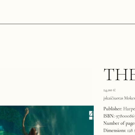
TH
Kaina
14,00 €
įskaičiuotas Mokes
Publisher:
Harper
ISBN:
97800086
Number of pages
Dimensions:
128 