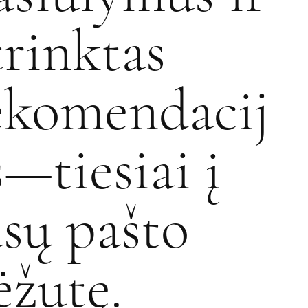
trinktas
ekomendacij
s—tiesiai į
ūsų pašto
ėžutę.