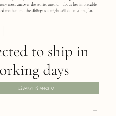
ony must uncover the stories untold – about her implacable
led mother, and the siblings she might still do anything for.
cted to ship in
orking days
UŽSAKYTI IŠ ANKSTO