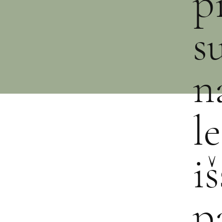
p
s
n
l
i
p