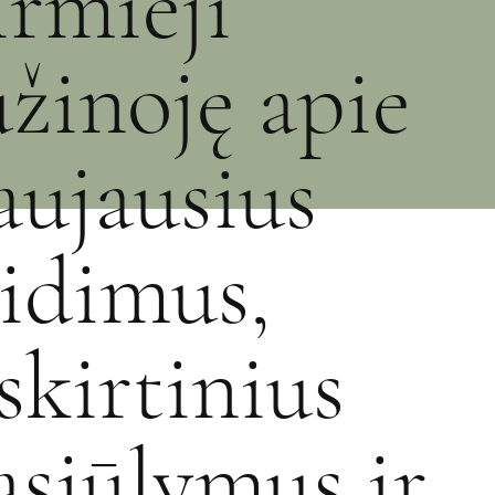
irmieji
užinoję apie
aujausius
eidimus,
šskirtinius
asiūlymus ir