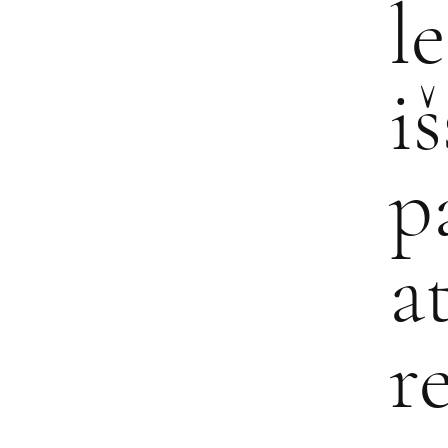
l
i
p
a
r