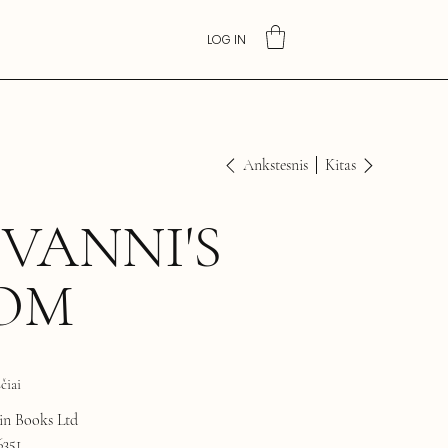
LOG IN
Ankstesnis
Kitas
VANNI'S
OM
čiai
in Books Ltd
6351