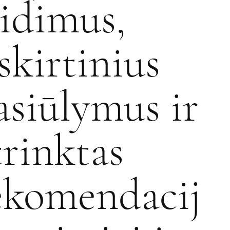
eidimus,
šskirtinius
asiūlymus ir
trinktas
ekomendacij