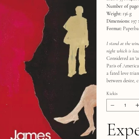
Number of pages
Weight:
136 g
Dimensions:
197 
Format:
Paperba
I stand at the wind
night which is lea
Considered an 'a
Paris of American
a fated love tria
between desire, c
Kiekis
Expe