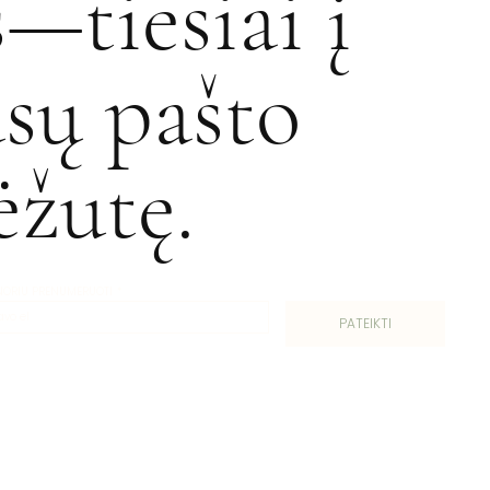
s—tiesiai į
ūsų pašto
ėžutę.
 NORIU PRENUMERUOTI
*
PATEIKTI