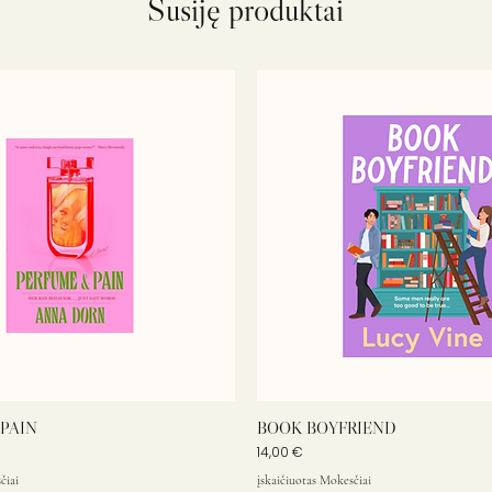
Susiję produktai
PAIN
BOOK BOYFRIEND
Kaina
14,00 €
čiai
įskaičiuotas Mokesčiai