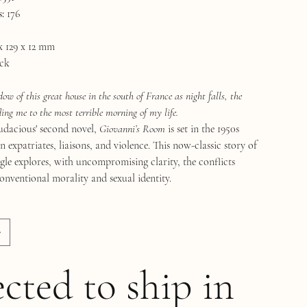
:
176
x 129 x 12 mm
ck
ow of this great house in the south of France as night falls, the
ding me to the most terrible morning of my life.
udacious' second novel,
Giovanni’s Room
is set in the 1950s
 expatriates, liaisons, and violence. This now-classic story of
ngle explores, with uncompromising clarity, the conflicts
onventional morality and sexual identity.
cted to ship in