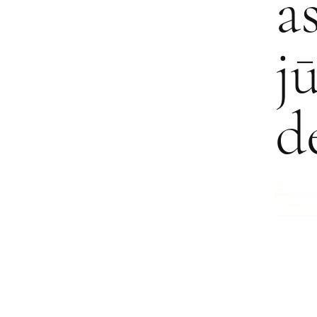
a
j
d
TAIP,