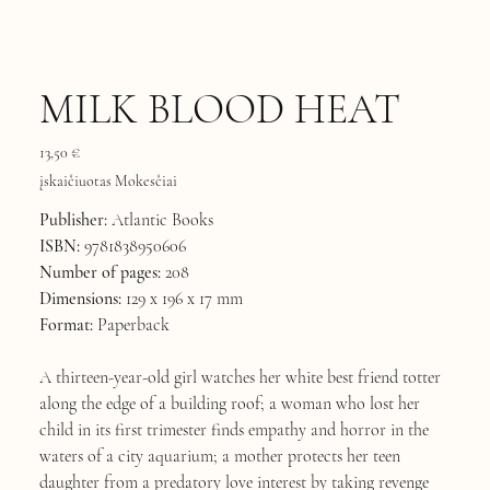
MILK BLOOD HEAT
Kaina
13,50 €
įskaičiuotas Mokesčiai
Publisher:
Atlantic Books
ISBN:
9781838950606
Number of pages:
208
Dimensions:
129 x 196 x 17 mm
Format:
Paperback
A thirteen-year-old girl watches her white best friend totter
along the edge of a building roof; a woman who lost her
child in its first trimester finds empathy and horror in the
waters of a city aquarium; a mother protects her teen
daughter from a predatory love interest by taking revenge