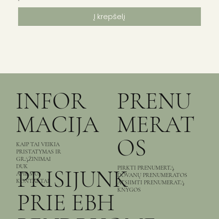
Į krepšelį
INFOR
PRENU
MACIJA
MERAT
OS
KAIP TAI VEIKIA
PRISTATYMAS IR
GRĄŽINIMAI
DUK
PIRKTI PRENUMERTĄ
PRISIJUNK
APIE MUS
DOVANŲ PRENUMERATOS
KONTAKTAI
ATSIIMTI PRENUMERATĄ
KNYGOS
PRIE EBH