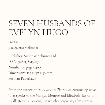
SEVEN HUSBANDS OF
EVELYN HUGO
Kaina
14,00 €
įskaičiuotas Mokesčiai
Publisher:
Simon & Schuster Ltd
ISBN:
9781398515697
Number of pages:
400
Dimensions:
132 x 197 x 30 mm
Format:
Paperback
From the author of
Daisy Jones & The Six-an
entrancing novel
"that speaks to the Marilyn Monroe and Elizabeth Taylor in
us all" (Kirkus Reviews), in which a legendary film actress