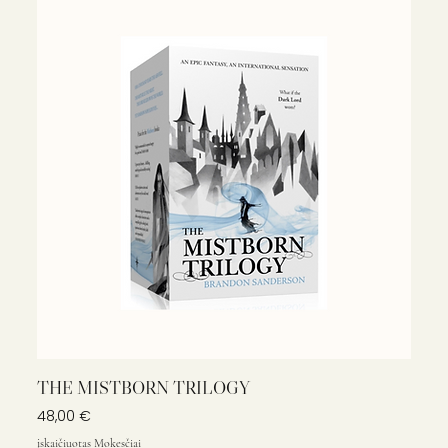
THE MISTBORN TRILOGY
Kaina
48,00 €
įskaičiuotas Mokesčiai