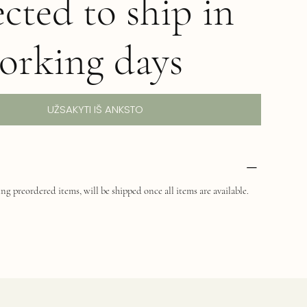
cted to ship in
orking days
UŽSAKYTI IŠ ANKSTO
ng preordered items, will be shipped once all items are available.