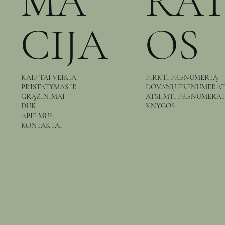
MA
RA
įskaičiuotas Mokesčiai
įskaičiuotas Mokesčiai
įskaičiuotas Mokesčiai
įskaičiuotas Mokes
įskaičiuotas Mokes
įskaičiuotas Mokes
CIJA
OS
Į krepšelį
Į krepšelį
Į krepšelį
KAIP TAI VEIKIA
PIRKTI PRENUMERTĄ
PRISTATYMAS IR
DOVANŲ PRENUMERA
GRĄŽINIMAI
ATSIIMTI PRENUMERA
DUK
KNYGOS
APIE MUS
KONTAKTAI