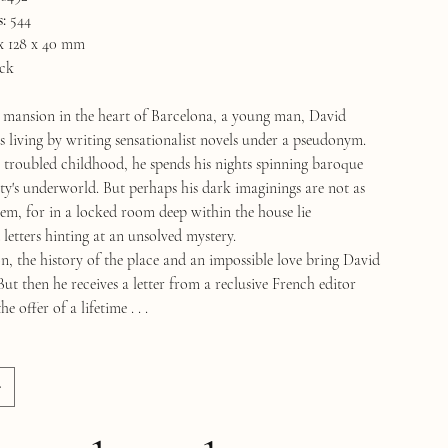
:
544
x 128 x 40 mm
ck
mansion in the heart of Barcelona, a young man, David
s living by writing sensationalist novels under a pseudonym.
a troubled childhood, he spends his nights spinning baroque
ity's underworld. But perhaps his dark imaginings are not as
eem, for in a locked room deep within the house lie
letters hinting at an unsolved mystery.
n, the history of the place and an impossible love bring David
 But then he receives a letter from a reclusive French editor
 offer of a lifetime . . .