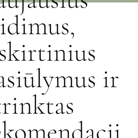
eidimus,
šskirtinius
asiūlymus ir
trinktas
ekomendacij