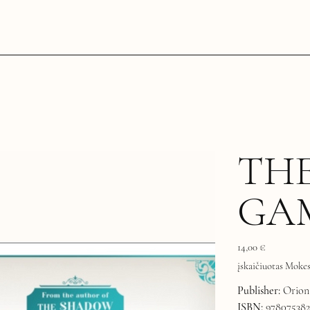
THE
GAM
Kaina
14,00 €
įskaičiuotas Mokes
Publisher:
Orion 
ISBN:
978075382