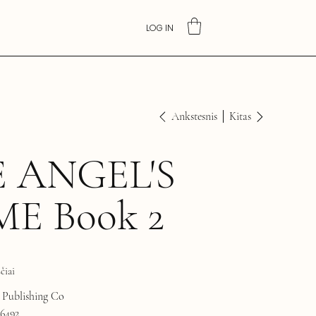
LOG IN
Ankstesnis
Kitas
 ANGEL'S
E Book 2
čiai
Publishing Co
6492