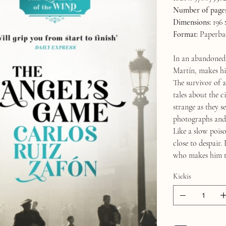
Number of pages
Dimensions:
196 
Format:
Paperba
In an abandoned 
Martín, makes hi
The survivor of 
tales about the c
strange as they s
photographs and 
Like a slow poiso
close to despair.
who makes him the
Kiekis