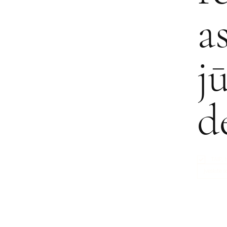
a
j
d
TAIP,