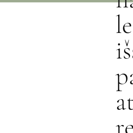
l
i
p
a
r