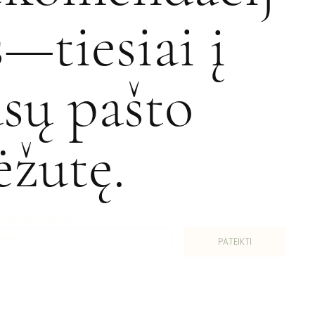
s—tiesiai į
ūsų pašto
ėžutę.
 NORIU PRENUMERUOTI
*
PATEIKTI