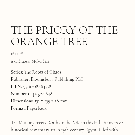
THE PRIORY OF THE
ORANGE TREE
Kaina
16,00 €
įskaičiuotas Mokesčiai
Series:
The Roots of Chaos
Publisher:
Bloomsbury Publishing PLC
ISBN:
9781408883358
Number of pages:
848
Dimensions:
132 x 199 x 58 mm
Format:
Paperback
The Mummy meets Death on the Nile in this lush, immersive
historical romantasy set in 19th century Egypt, filled with