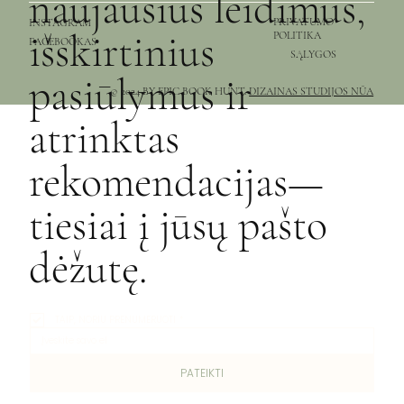
naujausius leidimus,
PRIVATUMO
INSTAGRAM
išskirtinius
POLITIKA
FACEBOOKAS
SĄLYGOS
pasiūlymus ir
© 2024 BY EPIC BOOK HUNT.
DIZAINAS STUDIJOS NŪA
atrinktas
rekomendacijas—
tiesiai į jūsų pašto
dėžutę.
TAIP, NORIU PRENUMERUOTI
*
PATEIKTI