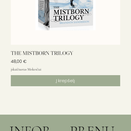
THE MISTBORN TRILOGY
Kaina
48,00 €
įskaičiuotas Mokesčiai
Į krepšelį