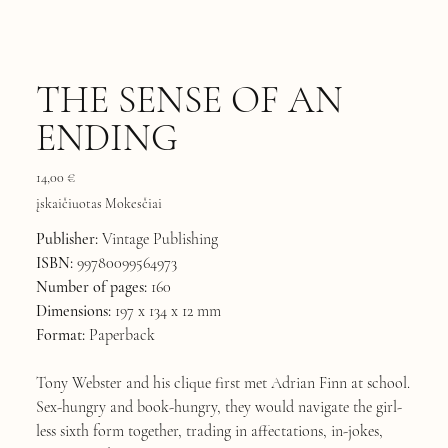
THE SENSE OF AN
ENDING
Kaina
14,00 €
įskaičiuotas Mokesčiai
Publisher:
Vintage Publishing
ISBN:
99780099564973
Number of pages:
160
Dimensions:
197 x 134 x 12 mm
Format:
Paperback
Tony Webster and his clique first met Adrian Finn at school.
Sex-hungry and book-hungry, they would navigate the girl-
less sixth form together, trading in affectations, in-jokes,