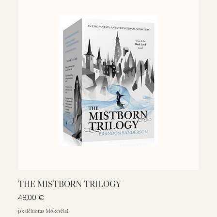
THE MISTBORN TRILOGY
Kaina
48,00 €
įskaičiuotas Mokesčiai