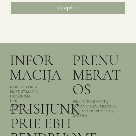
Į krepšelį
INFOR
PRENU
MACIJA
MERAT
OS
KAIP TAI VEIKIA
PRISTATYMAS IR
GRĄŽINIMAI
DUK
PIRKTI PRENUMERTĄ
PRISIJUNK
APIE MUS
DOVANŲ PRENUMERATOS
KONTAKTAI
ATSIIMTI PRENUMERATĄ
KNYGOS
PRIE EBH