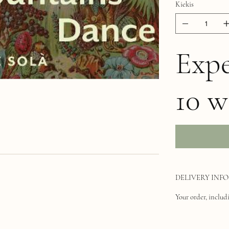
Kiekis
Expe
10 w
DELIVERY INFO
Your order, includi