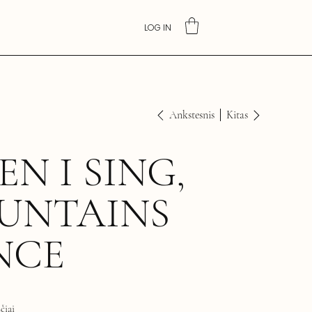
LOG IN
Ankstesnis
Kitas
N I SING,
UNTAINS
NCE
čiai