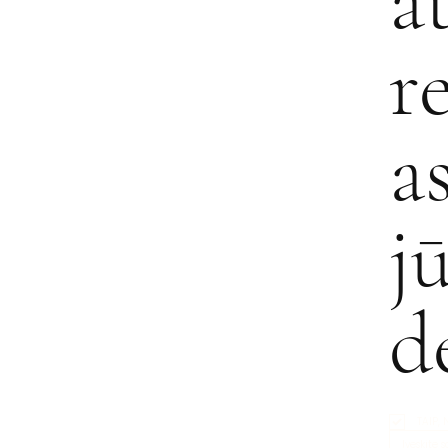
a
r
a
j
d
TAIP,