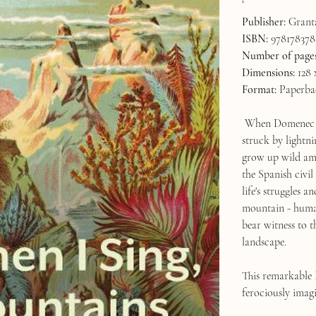
Publisher:
Grant
ISBN:
978178378
Number of pages
Dimensions:
128 
Format:
Paperba
When Domenec - m
struck by lightni
grow up wild amo
the Spanish civil 
life's struggles 
mountain - human
bear witness to t
landscape.
This remarkable E
ferociously imagi