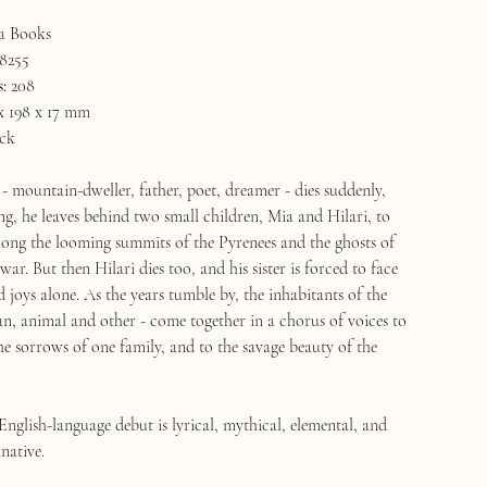
a Books
8255
:
208
x 198 x 17 mm
ck
ountain-dweller, father, poet, dreamer - dies suddenly,
ng, he leaves behind two small children, Mia and Hilari, to
ng the looming summits of the Pyrenees and the ghosts of
war. But then Hilari dies too, and his sister is forced to face
and joys alone. As the years tumble by, the inhabitants of the
, animal and other - come together in a chorus of voices to
he sorrows of one family, and to the savage beauty of the
nglish-language debut is lyrical, mythical, elemental, and
native.