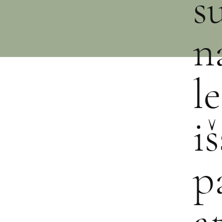
s
n
l
i
p