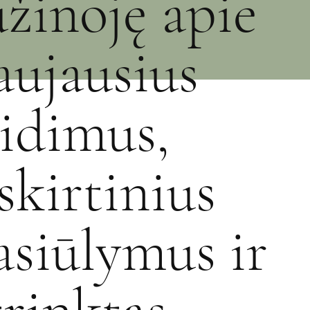
užinoję apie
aujausius
eidimus,
šskirtinius
asiūlymus ir