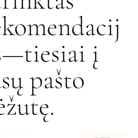
trinktas
ekomendacij
s—tiesiai į
ūsų pašto
ėžutę.
 NORIU PRENUMERUOTI
*