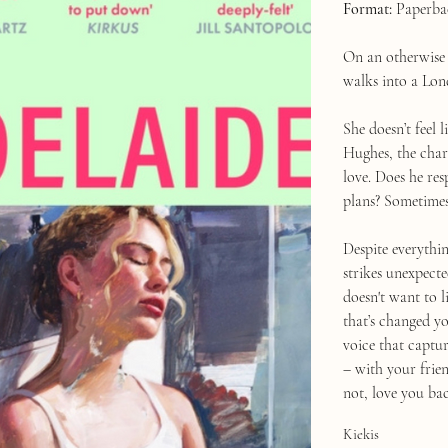
Format:
Paperba
On an otherwise 
walks into a Lond
She doesn’t feel 
Hughes, the char
love. Does he r
plans? Sometimes,
Despite everythi
strikes unexpecte
doesn't want to 
that’s changed y
voice that captur
– with your frie
not, love you ba
Kiekis