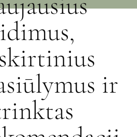
aujausius
eidimus,
šskirtinius
asiūlymus ir
trinktas
ekomendacij