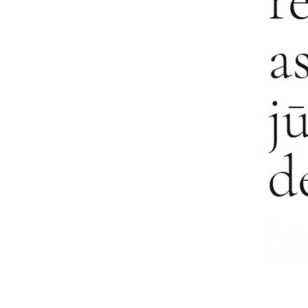
a
j
d
TAIP,