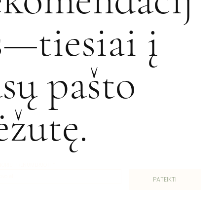
s—tiesiai į
ūsų pašto
ėžutę.
 NORIU PRENUMERUOTI
*
PATEIKTI