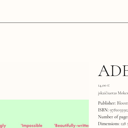
AD
Kaina
14,00 €
įskaičiuotas Mokes
Publisher:
Bloom
ISBN:
978103591
Number of pages
Dimensions:
128 