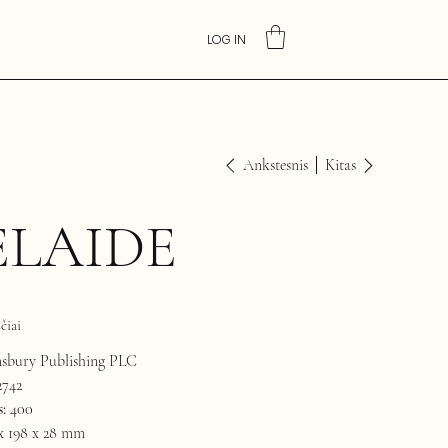
LOG IN
Ankstesnis
Kitas
ELAIDE
čiai
sbury Publishing PLC
2742
:
400
x 198 x 28 mm