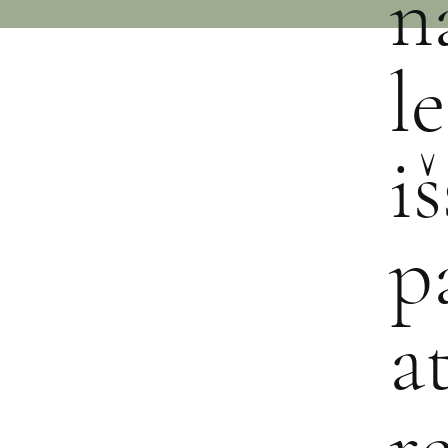
n
l
i
p
a
r