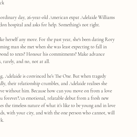
ck
ordinary day, 26-year-old American expat Adelaide Williams
on hospital and asks for help. Something’s not right.
like herself any more. For the past year, she's been dating Rory
ming man she met when she was least expecting to fall in
espond to texts? Honour his commitments? Make advance
 rarely, and no, not at all.
ng, Adelaide is convinced he’s The One. But when tragedy
dly, their relationship crumbles, and Adelaide realises she
live without him. Because how can you move on from a love
ou forever?An emotional, relatable debut from a fresh new
es the timeless nature of what it’s like to be young and in love
nds, with your city, and with the one person who cannot, will
ck.