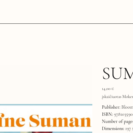
SU
Kaina
14,00 €
įskaičiuotas Mokes
Publisher:
Bloom
ISBN:
978103590
Number of pages
Dimensions:
197 