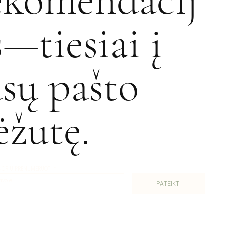
s—tiesiai į
ūsų pašto
ėžutę.
 NORIU PRENUMERUOTI
*
PATEIKTI