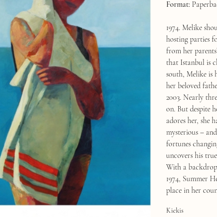
Format:
Paperba
1974. Melike sho
hosting parties fo
from her parents
that Istanbul is 
south, Melike is 
her beloved fathe
2003. Nearly thr
on. But despite h
adores her, she h
mysterious – and
fortunes changin
uncovers his true 
With a backdrop 
1974, Summer Hea
place in her coun
Kiekis