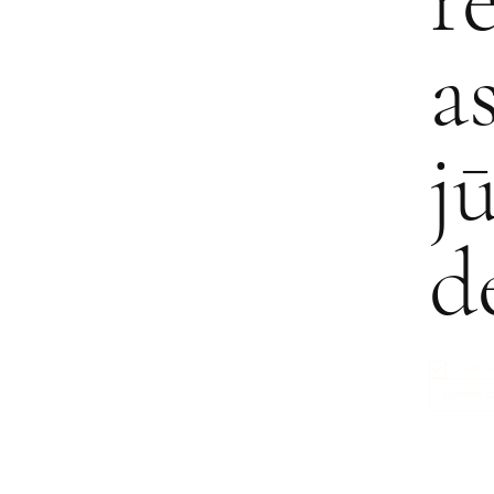
a
j
d
TAIP,