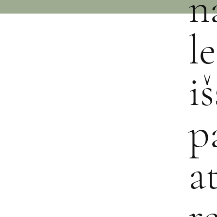
n
l
i
p
a
r