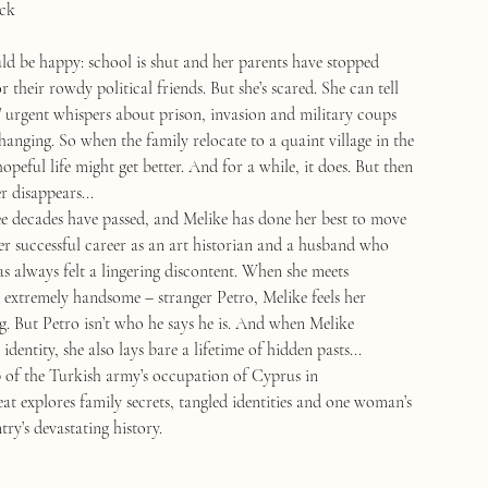
ck
uld be happy: school is shut and her parents have stopped
r their rowdy political friends. But she’s scared. She can tell
’ urgent whispers about prison, invasion and military coups
changing. So when the family relocate to a quaint village in the
hopeful life might get better. And for a while, it does. But then
r disappears...
ee decades have passed, and Melike has done her best to move
er successful career as an art historian and a husband who
as always felt a lingering discontent. When she meets
 extremely handsome – stranger Petro, Melike feels her
g. But Petro isn’t who he says he is. And when Melike
identity, she also lays bare a lifetime of hidden pasts...
of the Turkish army’s occupation of Cyprus in
t explores family secrets, tangled identities and one woman’s
try’s devastating history.