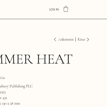
LOG IN
Ankstesnis
Kitas
MMER HEAT
čiai
sbury Publishing PLC
2323
:
432
x 130 x 28 mm