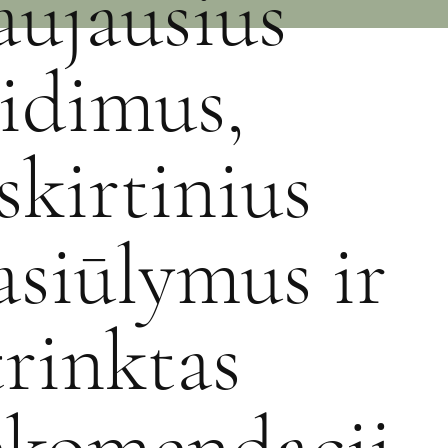
aujausius
eidimus,
šskirtinius
asiūlymus ir
trinktas
ekomendacij