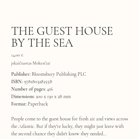
THE GUEST HOUSE
BY THE SEA
Kaina
14,00 €
įskaičiuotas Mokesčiai
Publisher:
Bloomsbury Publishing PLC
ISBN:
9781803282558
Number of pages:
416
Dimensions:
200 x 130 x 28 mm
Format:
Paperback
People come to the guest house for fresh air and views across
the Atlantic. But if they're lucky, they might just leave with
the second chance they didn't know they needed...