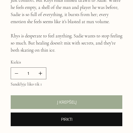
Just comfort. But Rhys finds himself drawn to Sadie. Where
he feels empty, a shell of the man and player he was before,
Sadie is so full of everything, it bursts from her; every
emotion she feels seems like it’s blasted at max volume.
Rhys is desperate to feel anything. Sadie wants to stop feeling
so much. But healing doesn’t mix with secrets, and they’re
both skating on thin ice.
Kiekis
Sandėlyje liko tik 1
Į KREPŠELĮ
PIRKTI