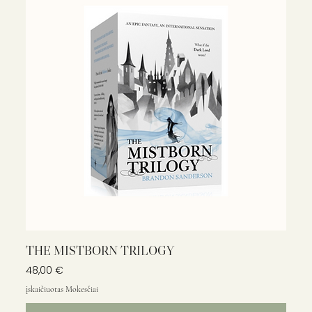
THE MISTBORN TRILOGY
Kaina
48,00 €
įskaičiuotas Mokesčiai