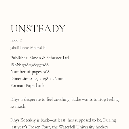
UNSTEADY
Kaina
14,00 €
įskaičiuotas Mokesčiai
Publisher:
Simon & Schuster Ltd
ISBN:
9781398537088
Number of pages:
368
Dimensions:
129 x 198 x 26 mm
Format:
Paperback
Rhys is desperate to feel anything. Sadie wants to stop feeling
so much.
Rhys Koteskiy is back—at least, he’s supposed to be. During
last year’s Frozen Four, the Waterfell University hockey